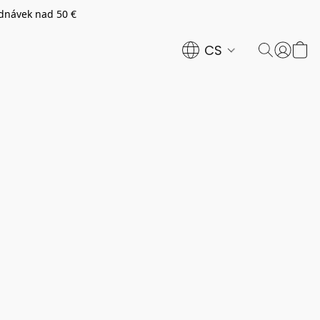
dnávek nad 50 €
CS