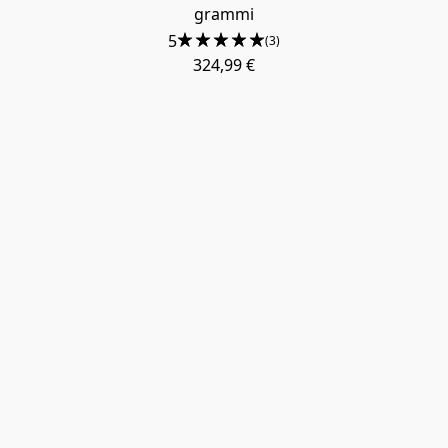
grammi
5
(3)
324,99 €